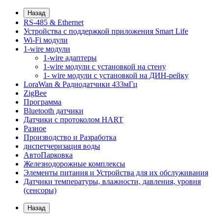
Назад
RS-485 & Ethernet
Устройства с поддержкой приложения Smart Life
Wi-Fi модули
1-wire модули
1-wire адаптеры
1-wire модули с установкой на стену
1- wire модули с установкой на ДИН-рейку
LoraWan & Радиодатчики 433мГц
ZigBee
Программа
Bluetooth датчики
Датчики с протоколом HART
Разное
Производство и Разработка
диспетчеризация воды
АвтоПарковка
Железнодорожные комплексы
Элементы питания и Устройства для их обслуживания
Датчики температуры, влажности, давления, уровня
(сенсоры)
Назад